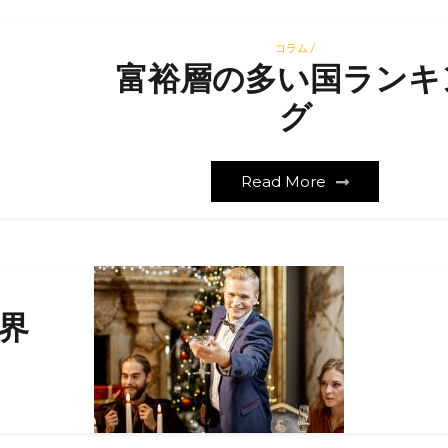
コラム /
富裕層の多い国ランキ
グ
Read More
界