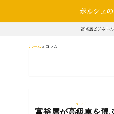
Skip
to
content
富裕層ビジネスの
ホーム
»
コラム
コラム /
富裕層が高級車を選