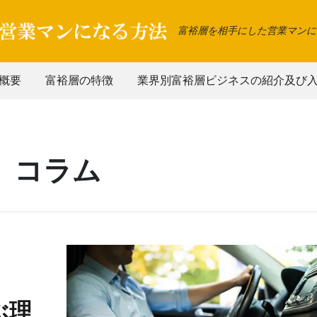
富裕層を相手にした営業マンに
概要
富裕層の特徴
業界別富裕層ビジネスの紹介及び
コラム
ぶ理