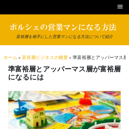
Skip
to
content
富裕層を相手にした営業マンになる方法について紹介
ホーム
»
富裕層ビジネスの概要
»
準富裕層とアッパーマス層
準富裕層とアッパーマス層が富裕層
になるには