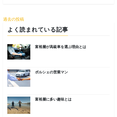
投
過去の投稿
稿
よく読まれている記事
ナ
ビ
富裕層が高級車を選ぶ理由とは
ゲ
ー
シ
ポルシェの営業マン
ョ
ン
富裕層に多い趣味とは