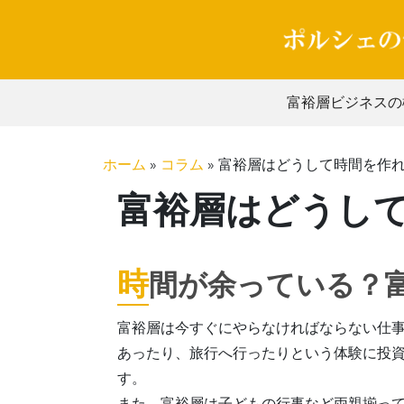
Skip
to
content
富裕層ビジネスの
ホーム
»
コラム
»
富裕層はどうして時間を作
富裕層はどうし
時
間が余っている？
富裕層は今すぐにやらなければならない仕
あったり、旅行へ行ったりという体験に投
す。
また、富裕層は子どもの行事など両親揃っ