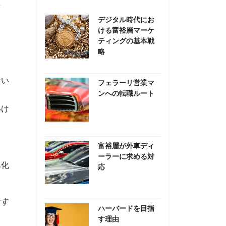
え
デジタル時代にお
ける富裕層マーケ
ティングの基本戦
略
ない
フェラーリ営業マ
ンへの転職ルート
いけ
富裕層が外車ディ
ーラーに求める対
み化
応
なす
ハーバードを目指
す理由