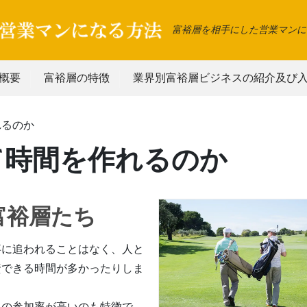
富裕層を相手にした営業マンに
概要
富裕層の特徴
業界別富裕層ビジネスの紹介及び
れるのか
て時間を作れるのか
富裕層たち
事に追われることはなく、人と
資できる時間が多かったりしま
ての参加率が高いのも特徴で