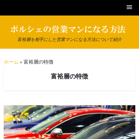
Skip
to
content
富裕層を相手にした営業マンになる方法について紹介
ホーム
»
富裕層の特徴
富裕層の特徴