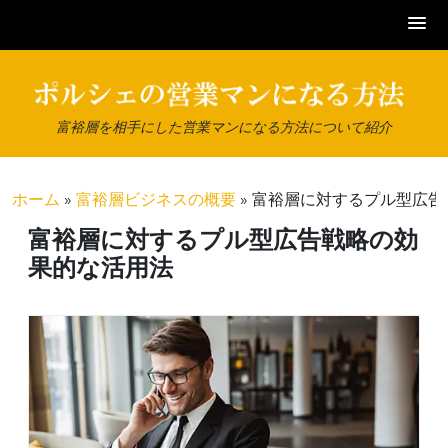
Skip
to
content
富裕層を相手にした営業マンになる方法について紹介
ホーム
»
富裕層ビジネスの概要
»
富裕層に対するプル型広告
富裕層に対するプル型広告戦略の効
果的な活用法