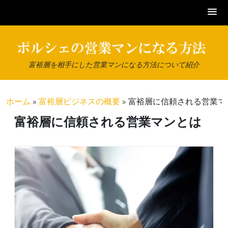
Skip
to
content
富裕層を相手にした営業マンになる方法について紹介
ホーム
»
富裕層ビジネスの概要
»
富裕層に信頼される営業マ
富裕層に信頼される営業マンとは